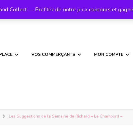
s.
k and Collect — Profitez de notre jeux concours et gagn
PLACE
VOS COMMERÇANTS
MON COMPTE
Les Suggestions de la Semaine de Richard – Le Chambord –