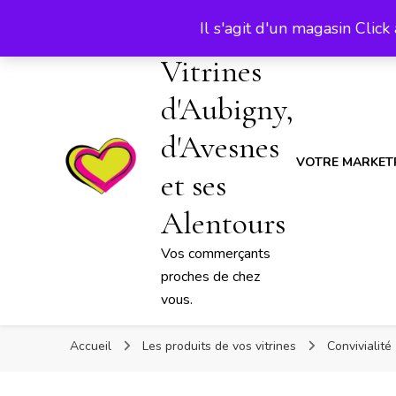
Vos commerçants proches de chez vou
Les
Il s'agit d'un magasin Clic
Vitrines
d'Aubigny,
d'Avesnes
VOTRE MARKET
et ses
Alentours
Vos commerçants
proches de chez
vous.
Accueil
Les produits de vos vitrines
Convivialité