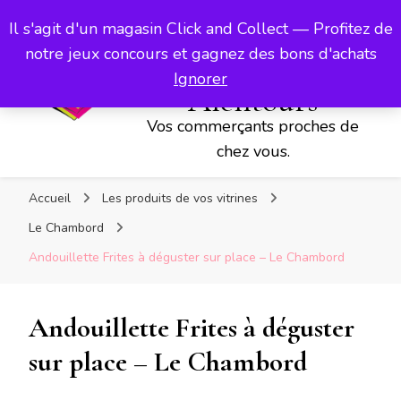
Vos commerçants proches de chez vous.
Les Vitrines
Il s'agit d'un magasin Click and Collect — Profitez de
d'Aubigny,
notre jeux concours et gagnez des bons d'achats
d'Avesnes et ses
Ignorer
Alentours
Vos commerçants proches de
chez vous.
Accueil
Les produits de vos vitrines
Le Chambord
Andouillette Frites à déguster sur place – Le Chambord
Andouillette Frites à déguster
sur place – Le Chambord