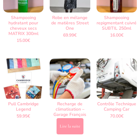
Shampooing
Robe en mélange
Shampooing
hydratant pour
de matières Street
repigmentant cuivré
cheveux secs
One
SUBTIL 250ml
MATRIX 300ml
69.99
€
16.00
€
15.00
€
Pull Cambridge
Recharge de
Contrôle Technique
Legend
climatisation –
Camping Car
Garage François
59.95
€
70.00
€
Lire la suite