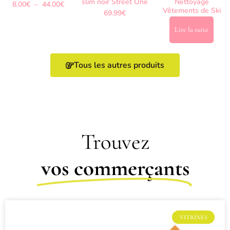
slim noir Street One
Nettoyage
8.00
€
–
44.00
€
Vêtements de Ski
69.99
€
Lire la suite
Tous les autres produits
Trouvez
vos commerçants
VITRINES