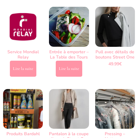
Service Mondial
Entrée à emporter –
Pull avec détails de
Relay
La Table des Tours
boutons Street One
49.99
€
Lire la suite
Lire la suite
Produits Bardahl
Pantalon à la coupe
Pressing –