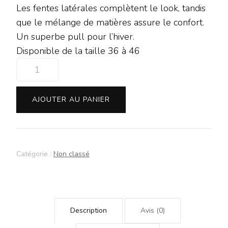
Les fentes latérales complètent le look, tandis
que le mélange de matières assure le confort.
Un superbe pull pour l’hiver.
Disponible de la taille 36 à 46
quantité
de
Pull
AJOUTER AU PANIER
structuré
Street
One
Catégorie :
Non classé
Description
Avis (0)