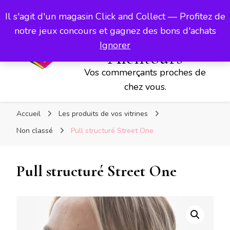
Vos commerçants proches de chez vous.
Les Vitrines
Il s'agit d'un magasin Click and Collect — Profitez de
d'Aubigny,
notre jeux concours et gagnez des bons d'achats
d'Avesnes et ses
Ignorer
Alentours
Vos commerçants proches de
chez vous.
Accueil
Les produits de vos vitrines
Non classé
Pull structuré Street One
Pull structuré Street One