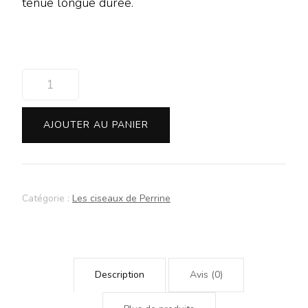
tenue longue durée.
quantité
de
Gel
AJOUTER AU PANIER
de
fixation
extra
forte
Catégorie :
Les ciseaux de Perrine
HAIRGUM
100gr
Description
Avis (0)