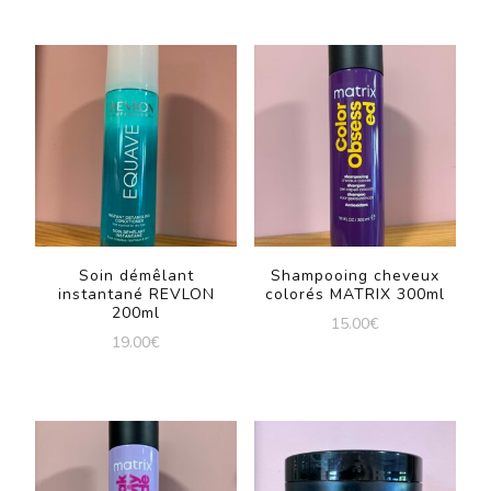
Soin démêlant
Shampooing cheveux
instantané REVLON
colorés MATRIX 300ml
200ml
15.00
€
19.00
€