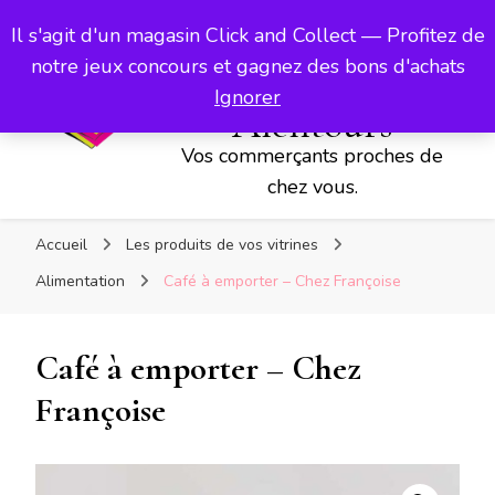
Vos commerçants proches de chez vous.
Les Vitrines
Il s'agit d'un magasin Click and Collect — Profitez de
d'Aubigny,
notre jeux concours et gagnez des bons d'achats
d'Avesnes et ses
Ignorer
Alentours
Vos commerçants proches de
chez vous.
Accueil
Les produits de vos vitrines
Alimentation
Café à emporter – Chez Françoise
Café à emporter – Chez
Françoise