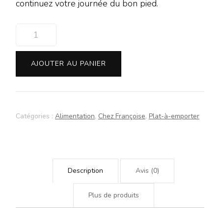
continuez votre journée du bon pied.
quantité
de
Café
AJOUTER AU PANIER
à
emporter
-
Chez
Catégories :
Alimentation
,
Chez Françoise
,
Plat-à-emporter
Françoise
Description
Avis (0)
Plus de produits