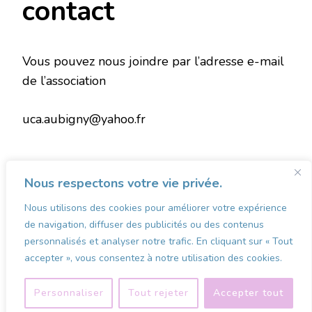
contact
Vous pouvez nous joindre par l’adresse e-mail
de l’association
uca.aubigny@yahoo.fr
Nous respectons votre vie privée.
Nous utilisons des cookies pour améliorer votre expérience
VOTRE MARKETPLACE
VOS COMMERÇANTS
de navigation, diffuser des publicités ou des contenus
MON COMPTE
CONCOURS
personnalisés et analyser notre trafic. En cliquant sur « Tout
accepter », vous consentez à notre utilisation des cookies.
© Copyright 2026
Les Vitrines d'Aubigny, d'Avesnes et ses
Alentours
. Tous droits réservés.
Pin Blossom | Développé
par
Blossom Themes
.Propulsé par
WordPress
.
Politique de
Personnaliser
Tout rejeter
Accepter tout
confidentialité