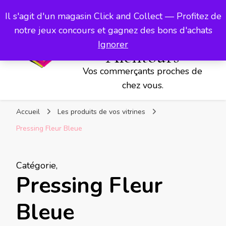
Les Vitrines
Il s'agit d'un magasin Click and Collect — Profitez de
d'Aubigny,
notre jeux concours et gagnez des bons d'achats
d'Avesnes et ses
Ignorer
Alentours
Vos commerçants proches de
chez vous.
Accueil
Les produits de vos vitrines
Pressing Fleur Bleue
Catégorie
,
Pressing Fleur
Bleue