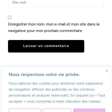
Enregistrer mon nom, mon e-mail et mon site dans le
navigateur pour mon prochain commentaire.
Nous respectons votre vie privée.
Nous utilisons des cookies pour améliorer votre expérience
VOTRE MARKETPLACE
VOS COMMERÇANTS
de navigation, diffuser des publicités ou des contenus
MON COMPTE
CONCOURS
personnalisés et analyser notre trafic. En cliquant sur « Tout
accepter », vous consentez à notre utilisation des cookies.
© Copyright 2026
Les Vitrines d'Aubigny, d'Avesnes et ses
Alentours
. Tous droits réservés.
Pin Blossom | Développé
par
Blossom Themes
.Propulsé par
WordPress
.
Politique de